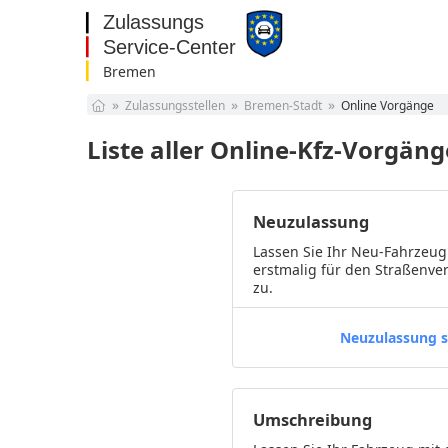
Bremen
Baden-Württemberg
Zulassungsstellen
Bremen-Stadt
Online Vorgänge
Bayern
Berlin
Liste aller Online-Kfz-Vorgän
Brandenburg
Bremen
Hamburg
Neuzulassung
Hessen
Mecklenburg-
Lassen Sie Ihr Neu-Fahrzeug
Vorpommern
Niedersachsen
erstmalig für den Straßenve
zu.
Nordrhein-Westfalen
Rheinland-Pfalz
Saarland
Neuzulassung s
Sachsen
Sachsen-Anhalt
Schleswig-Holstein
Umschreibung
Thüringen