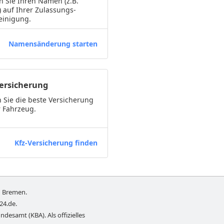
 Sie Ihren Namen (z.B.
) auf Ihrer Zulassungs-
einigung.
Namensänderung starten
Versicherung
 Sie die beste Versicherung
r Fahrzeug.
Kfz-Versicherung finden
n
Bremen
.
-24.de
.
ndesamt (KBA). Als offizielles