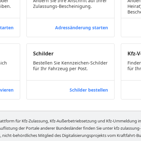
oder
Ändern Sie Ihre Anschrift auf Ihrer
Ändern
iben.
Zulassungs-Bescheinigung.
Heirat
Besch
tarten
Adressänderung starten
Schilder
Kfz-
sich
Bestellen Sie Kennzeichen-Schilder
Finden
für Ihr Fahrzeug per Post.
für Ih
vieren
Schilder bestellen
lattform für Kfz-Zulassung, Kfz-Außerbetriebsetzung und Kfz-Ummeldung i
Auflistung der Portale anderer Bundesländer finden Sie unter
kfz-zulassung
, nicht-behördliches Mitglied des Digitalisierungsprojekts vom Kraftfahrt-Bu