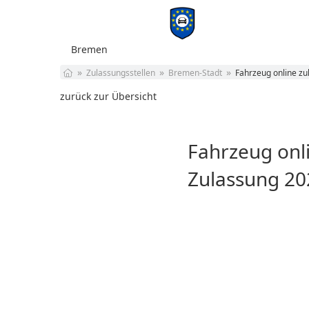
Bremen
Baden-Württemberg
Zulassungsstellen
Bremen-Stadt
Fahrzeug online zu
Bayern
Berlin
zurück zur Übersicht
Brandenburg
Bremen
Hamburg
Fahrzeug onli
Hessen
Mecklenburg-
Zulassung 20
Vorpommern
Niedersachsen
Nordrhein-Westfalen
Rheinland-Pfalz
Saarland
Sachsen
Sachsen-Anhalt
Schleswig-Holstein
Thüringen